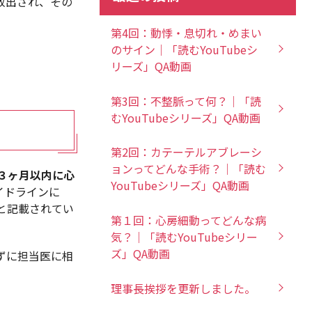
放出され、その
第4回：動悸・息切れ・めまい
のサイン｜「読むYouTubeシ
リーズ」QA動画
第3回：不整脈って何？｜「読
むYouTubeシリーズ」QA動画
第2回：カテーテルアブレーシ
ョンってどんな手術？｜「読む
３ヶ月以内に心
YouTubeシリーズ」QA動画
イドラインに
と記載されてい
第１回：心房細動ってどんな病
気？｜「読むYouTubeシリー
ズ」QA動画
ずに担当医に相
理事長挨拶を更新しました。