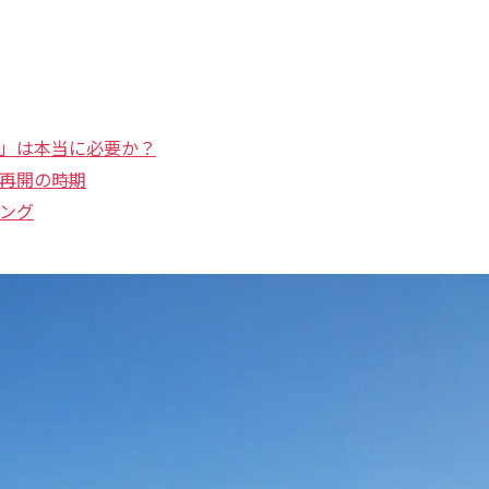
」は本当に必要か？
再開の時期
ング