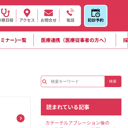
診察日程
アクセス
お問合せ
初診予約
電話
ミナー)一覧
医療連携（医療従事者の方へ）
採
読まれている記事
カテーテルアブレーション後の