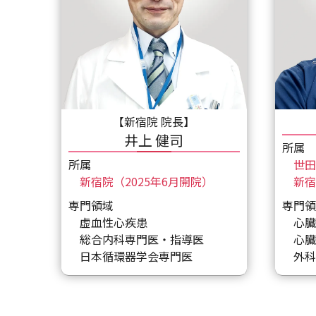
【新宿院 院長】
井上 健司
所属
所属
世田
新宿院（2025年6月開院）
新宿
専門領域
専門領
虚血性心疾患
心臓
総合内科専門医・指導医
心臓
日本循環器学会専門医
外科