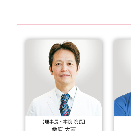
【理事長・本院 院長】
桑原 大志