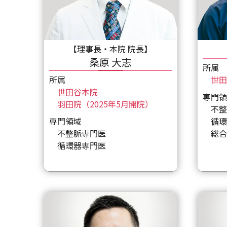
【理事長・本院 院長】
桑原 大志
所属
所属
世田
世田谷本院
専門領
羽田院（2025年5月開院）
不整
専門領域
循環
不整脈専門医
総合
循環器専門医