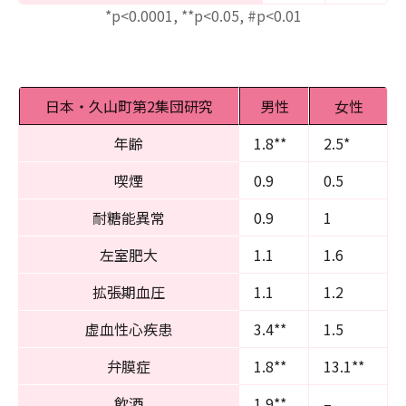
*p<0.0001, **p<0.05, #p<0.01
日本・久山町第2集団研究
男性
女性
年齢
1.8**
2.5*
喫煙
0.9
0.5
耐糖能異常
0.9
1
左室肥大
1.1
1.6
拡張期血圧
1.1
1.2
虚血性心疾患
3.4**
1.5
弁膜症
1.8**
13.1**
飲酒
1.9**
–