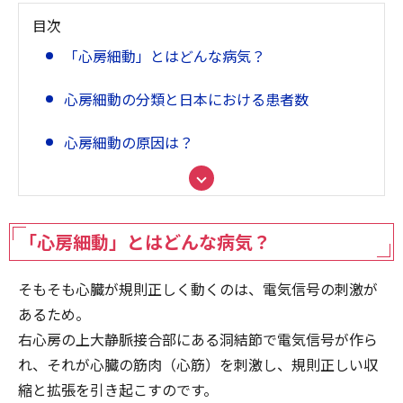
目次
「心房細動」とはどんな病気？
心房細動の分類と日本における患者数
心房細動の原因は？
心房細動はどのように起きるのか？そのメカニ
ズムは？
「心房細動」とはどんな病気？
心房細動の3大症状は「動悸」「息切れ」「め
まい」
そもそも心臓が規則正しく動くのは、電気信号の刺激が
あるため。
心房細動は治る？ 症状に応じて2つの治療法が
ある
右心房の上大静脈接合部にある洞結節で電気信号が作ら
れ、それが心臓の筋肉（心筋）を刺激し、規則正しい収
心房細動のまとめ
縮と拡張を引き起こすのです。