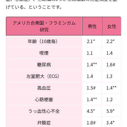
げている、ということです。
アメリカ合衆国・フラミンガム
男性
女性
研究
年齢（10歳毎）
2.1*
2.2*
喫煙
1.1
1.4
糖尿病
1.4**
1.6#
左室肥大（ECG）
1.4
1.3
高血圧
1.5#
1.4**
心筋梗塞
1.4**
1.2
うっ血性心不全
4.5*
5.9*
弁膜症
1.8#
3.4*