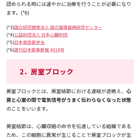
認められる時には速やかに治療を行うことが必要になり
ます。(*6)
(*3)
国立研究開発法人 国立循環器病研究センター
(*4)
公益財団法人 日本心臓財団
(*5)
日本救急医学会
(*6)
週刊日本医事新報 4914号
2．
房室ブロック
房室ブロックとは、房室結節における連結が途絶え、
心
房と心室の間で電気信号がうまく伝わらなくなった状態
のことをいいます。
房室結節は、心臓収縮の命令を伝達している組織である
ため、この細胞に異常が生じることで房室ブロックが生