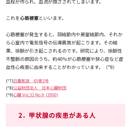
血栓が作られ、血流が閉ざされてしまいます。
これを
心筋梗塞
といいます。
心筋梗塞が発生すると、洞結節内や房室結節内、それか
ら心室内で電気信号の伝導異常が起こります。その結
果、徐脈が引き起こされるのです。研究により、徐脈性
不整脈の原因のうち、約40％が心筋梗塞や狭心症など虚
血性心疾患に由来することがわかっています。（*9）
(*7)
日農医誌 65巻2号
(*8)
公益財団法人 日本心臓財団
(*9)
心臓 VoL32 No.9 (2000)
2．
甲状腺の疾患がある人