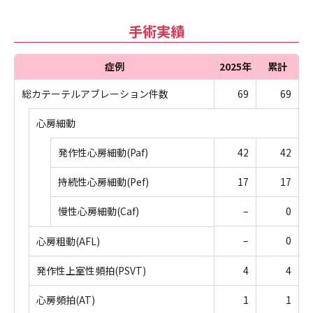
手術実績
症例
2025年
累計
総カテーテルアブレーション件数
69
69
心房細動
発作性心房細動(Paf)
42
42
持続性心房細動(Pef)
17
17
慢性心房細動(Caf)
–
0
–
0
心房粗動(AFL)
発作性上室性頻拍(PSVT)
4
4
心房頻拍(AT)
1
1