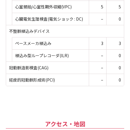
心室頻拍/心室性期外収縮(VPC)
5
5
心臓電気生理検査(電気ショック : DC)
–
0
不整脈植込みデバイス
ペースメーカ植込み
3
3
植込み型ループレコーダ(ILR)
–
0
冠動脈造影検査(CAG)
–
0
経皮的冠動脈形成術(PCI)
–
0
アクセス・地図