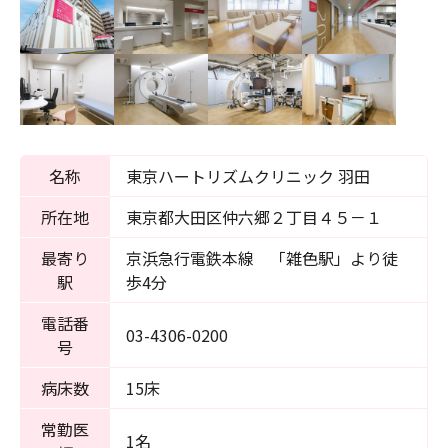
名称
東京ハートリズムクリニック 羽田
所在地
東京都大田区仲六郷２丁目４５－１
最寄り
京浜急行電鉄本線 「雑色駅」より徒
駅
歩4分
電話番
03-4306-0200
号
病床数
15床
常勤医
1名