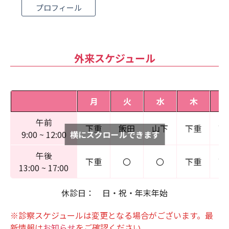
プロフィール
外来スケジュール
月
火
水
木
午前
下重
飯田
山下
下重
下
横にスクロールできます
9:00 ~ 12:00
午後
下重
〇
〇
下重
下
13:00 ~ 17:00
休診日： 日・祝・年末年始
※診察スケジュールは変更となる場合がございます。最
新情報は
お知らせ
をご確認ください。