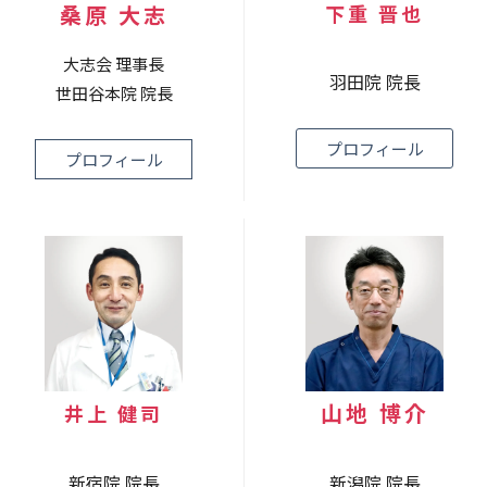
桑原 大志
下重 晋也
大志会 理事長
羽田院 院長
世田谷本院 院長
プロフィール
プロフィール
山地 博介
井上 健司
新宿院 院長
新潟院 院長