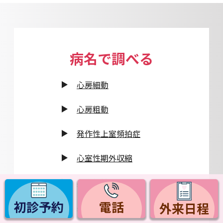
病名で調べる
心房細動
心房粗動
発作性上室頻拍症
心室性期外収縮
心室頻拍
初診予約
電話
外来日程
心室細動