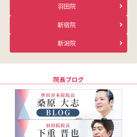
羽田院
新宿院
新潟院
院長ブログ