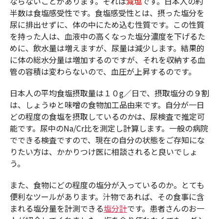
ならないことがあります。それは
減塩
です。日本人の約
半数は食塩感受性です。食塩感受性とは、摂った塩分を
尿に排出せずに、体の中にため込む性質です。この性質
を持った人は、血液中の高くなった塩分濃度を下げるた
めに、飲水量は増えますが、尿量は減少します。結果的
に体の総水分量は増加するのですが、それを収納する血
管の容積は変わらないので、血圧が上昇するのです。
日本人の平均食塩摂取量は１０g／日で、摂取塩分の９割
は、しょうゆと味噌の食物加工品由来です。自分が一日
どの程度の食塩を摂取しているのかは、尿検査で推定可
能です。尿中のNa/Cr比を測定し計算します。一般の病院
でできる検査ですので、現在の自分の状態をご存知にな
りたい方は、かかりつけ医に相談されると良いでしょ
う。
また、食物にどの程度の塩分が入っているのか。とても
便利なツールがあります。汁物であれば、その食事に含
まれる塩分量を計測できる
塩分計
です。患者さんのお一