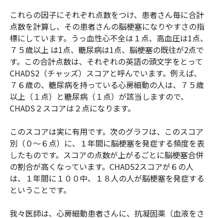
これらの因子にそれぞれ点数をつけ、患者さん毎に合計
点数を計算し、その患者さんの脳梗塞になりやすさの指
標にしています。うっ血性心不全
は１点、
高血圧
は
1点、
７５歳以上
 は
1点、糖尿病
は
1点、脳梗塞の既往
が
2点で
す。この合計点数は、それぞれの英語の頭文字をとって
CHADS2（チャッズ）スコアと呼んでいます。例えば、
７６歳の、糖尿病を持っている心房細動の人は、７５歳
以上（１点）と糖尿病（１点）が該当しますので、
CHADS２スコアは２点になります。
このスコアは実に有用です。次のグラフは、このスコア
別（０～６点）に、１年間に脳梗塞を発症する頻度を表
したものです。スコアの点数が上がるごとに脳梗塞合併
の割合が高くなっています。CHADS2スコアが６の人
は、１年間に１００中、１８人の人が脳梗塞を発症する
ということです。
我々医師は、心房細動患者さんに、抗凝固薬（血液をさ