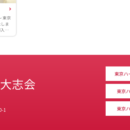
 東京
たしま
導入…
東京ハ
 大志会
東京
東京
-1