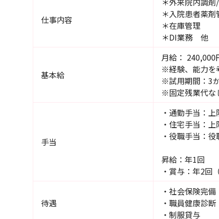
＊外来院内調
＊入院患者薬剤
仕事内容
＊在庫管理
＊DI業務 他
月給： 240,000
※経験、能力を
基本給
※試用期間：3
※固定残業代
・通勤手当：上限 
・住宅手当：上限
・役職手当：役
手当
昇給：年1回
・賞与：年2回
・社会保険完備
待遇
・職員健康診断
・制服貸与