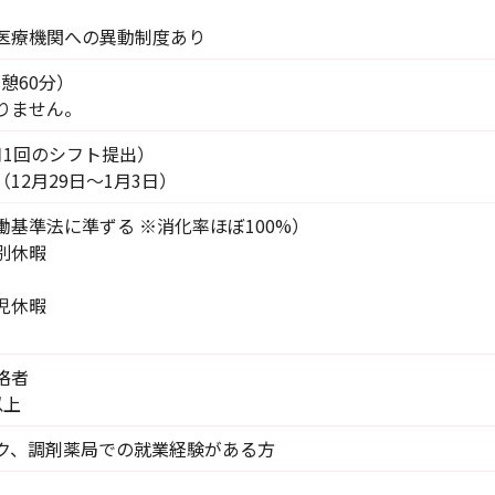
医療機関への異動制度あり
（休憩60分）
りません。
月1回のシフト提出）
12月29日～1月3日）
基準法に準ずる ※消化率ほぼ100%）
別休暇
児休暇
格者
以上
ク、調剤薬局での就業経験がある方