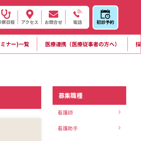
診察日程
アクセス
お問合せ
初診予約
電話
ミナー)一覧
医療連携（医療従事者の方へ）
採
募集職種
看護師
看護助手