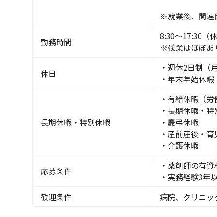
※就業後、関連
8:30～17:30
勤務時間
※残業はほぼあ
・週休2日制（
休日
・年末年始休暇（
・有給休暇（労働
・長期休暇・特
長期休暇・特別休暇
・慶弔休暇
・産前産後・育
・介護休暇
・薬剤師の有資
応募条件
・実務経験3年
歓迎条件
病院、クリニッ