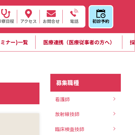
診察日程
アクセス
お問合せ
初診予約
電話
ミナー)一覧
医療連携（医療従事者の方へ）
採
募集職種
看護師
放射線技師
臨床検査技師