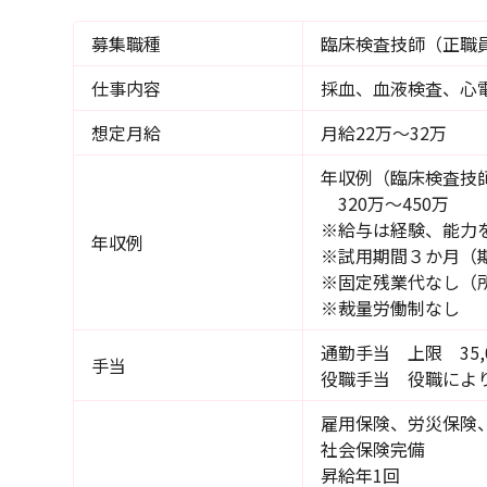
募集職種
臨床検査技師（正職
仕事内容
採血、血液検査、心
想定月給
月給22万～32万
年収例（臨床検査技
320万～450万
※給与は経験、能力
年収例
※試用期間３か月（
※固定残業代なし（
※裁量労働制なし
通勤手当 上限 35,
手当
役職手当 役職によ
雇用保険、労災保険
社会保険完備
昇給年1回