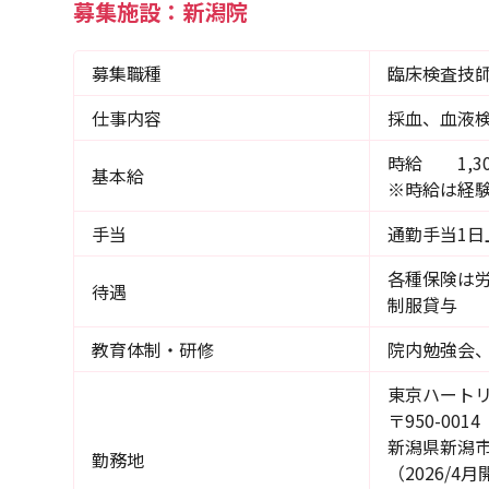
募集施設：新潟院
募集職種
臨床検査技
仕事内容
採血、血液
時給 1,30
基本給
※時給は経
手当
通勤手当1日上
各種保険は
待遇
制服貸与
教育体制・研修
院内勉強会、
東京ハート
〒950-0014
新潟県新潟市東
勤務地
（2026/4