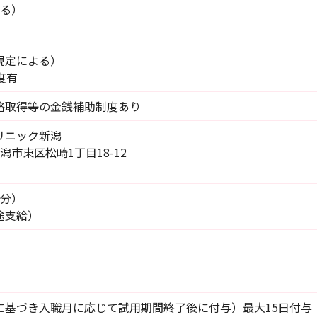
よる）
規定による）
度有
格取得等の金銭補助制度あり
リニック新潟
県新潟市東区松崎1丁目18-12
）
0分）
途支給）
に基づき入職月に応じて試用期間終了後に付与）最大15日付与