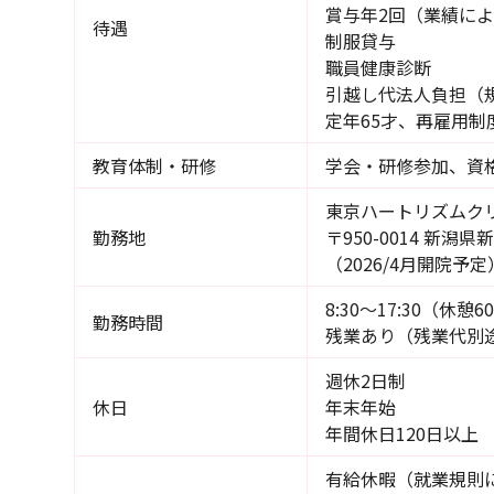
賞与年2回（業績に
待遇
制服貸与
職員健康診断
引越し代法人負担（
定年65才、再雇用制
教育体制・研修
学会・研修参加、資
東京ハートリズムク
勤務地
〒950-0014 新潟
（2026/4月開院予定
8:30～17:30（休憩6
勤務時間
残業あり（残業代別
週休2日制
休日
年末年始
年間休日120日以上
有給休暇（就業規則