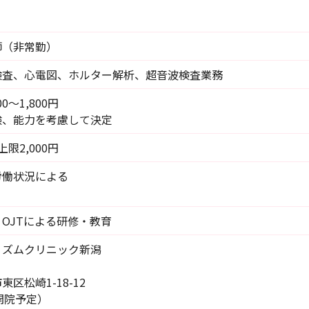
師（非常勤）
検査、心電図、ホルター解析、超音波検査業務
0～1,800円
験、能力を考慮して決定
限2,000円
労働状況による
OJTによる研修・教育
リズムクリニック新潟
区松崎1-18-12
月開院予定）