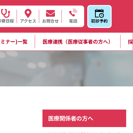
診察日程
アクセス
お問合せ
初診予約
電話
ミナー)一覧
医療連携（医療従事者の方へ）
採
医療関係者の方へ