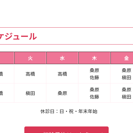
ケジュール
月
火
水
木
金
桑原
桑原
橋
高橋
高橋
佐藤
槇田
桑原
桑原
橋
槇田
桑原
佐藤
槇田
休診日：日・祝・年末年始