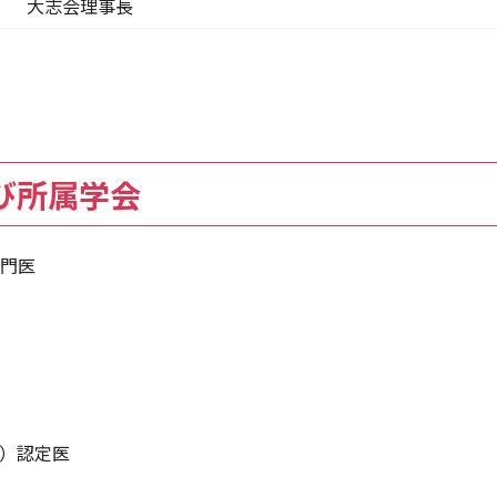
大志会理事長
び所属学会
門医
T）認定医