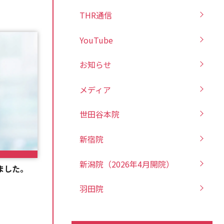
THR通信
YouTube
お知らせ
メディア
世田谷本院
新宿院
新潟院（2026年4月開院）
ました。
羽田院