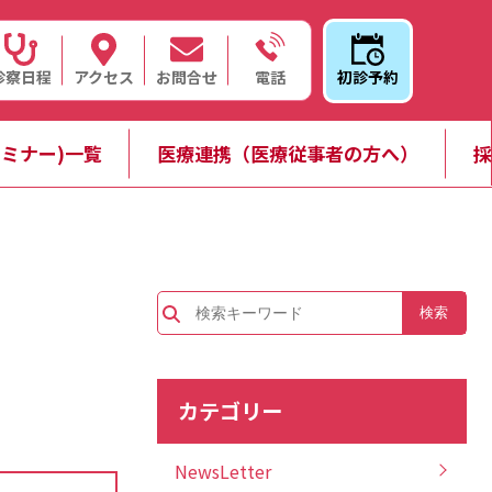
診察日程
アクセス
お問合せ
初診予約
電話
ミナー)一覧
医療連携（医療従事者の方へ）
採
カテゴリー
NewsLetter