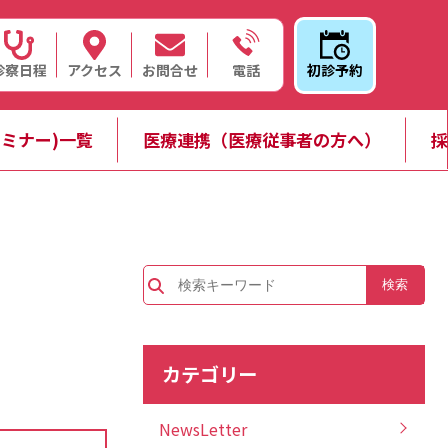
診察日程
アクセス
お問合せ
初診予約
電話
ミナー)一覧
医療連携（医療従事者の方へ）
採
カテゴリー
NewsLetter