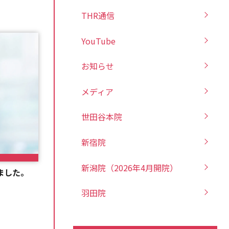
THR通信
YouTube
お知らせ
メディア
世田谷本院
新宿院
新潟院（2026年4月開院）
ました。
羽田院