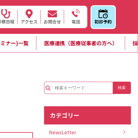
診察日程
アクセス
お問合せ
初診予約
電話
ミナー)一覧
医療連携（医療従事者の方へ）
採
カテゴリー
NewsLetter