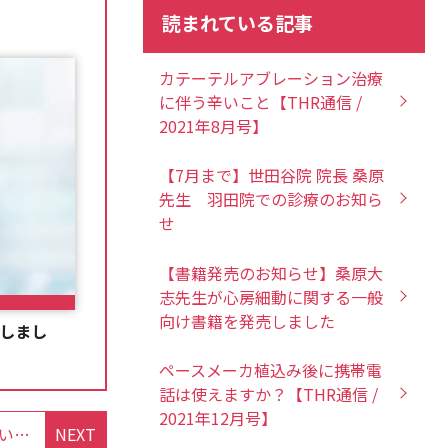
読まれている記事
カテーテルアブレーション治療
に伴う辛いこと【THR通信 /
2021年8月号】
【7月まで】世田谷院 院長 桑原
先生 羽田院での診療のお知ら
せ
【書籍発売のお知らせ】桑原大
志先生が心房細動に関する一般
向け書籍を発売しました
了しまし
ペースメーカ植込み後に携帯電
話は使えますか？【THR通信 /
2021年12月号】
１／２７（土） 市民公開講座で桑原院長が講演いたしました。
NEXT