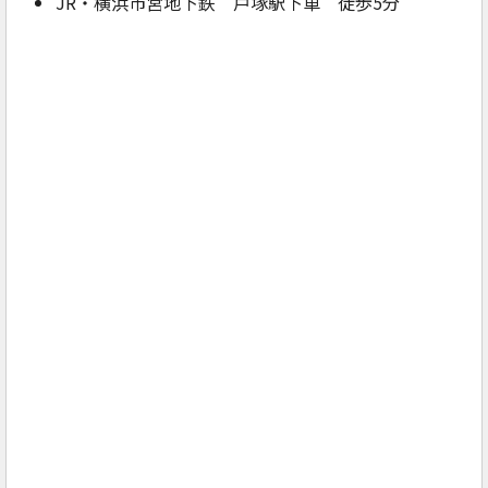
JR・横浜市営地下鉄 戸塚駅下車 徒歩5分