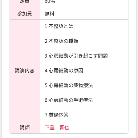
定員
60名
参加費
無料
1.不整脈とは
2.不整脈の種類
3.心房細動が引き起こす問題
講演内容
4.心房細動の原因
5.心房細動の薬物療法
6.心房細動の手術療法
7.質疑応答
講師
下重 晋也