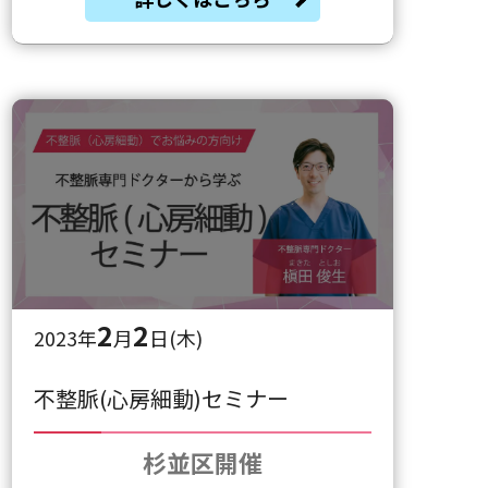
2
2
2023年
月
日(木)
不整脈(心房細動)セミナー
杉並区開催