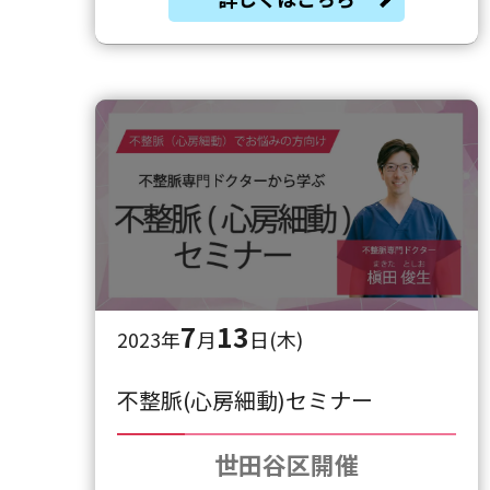
7
13
2023年
月
日(木)
不整脈(心房細動)セミナー
世田谷区開催