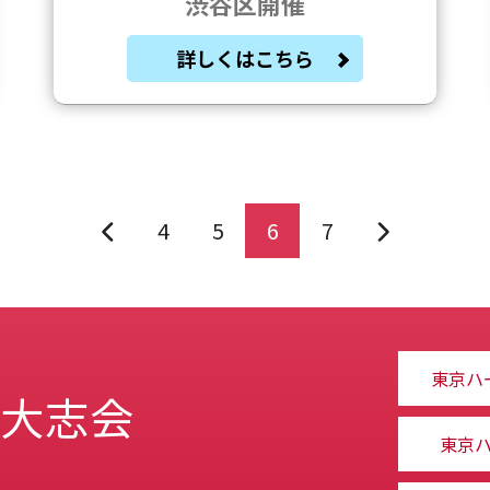
渋谷区開催
詳しくはこちら
4
5
6
7
東京ハ
 大志会
東京