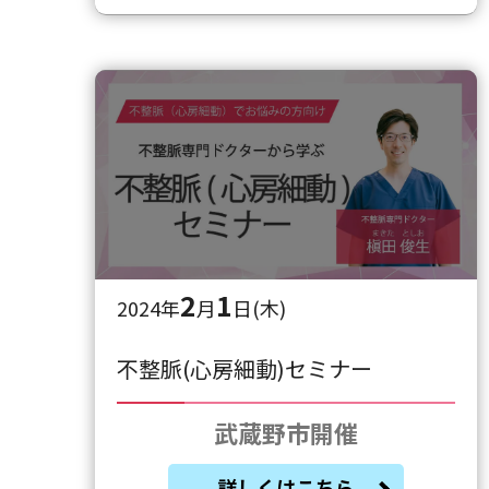
2
1
2024年
月
日(木)
不整脈(心房細動)セミナー
武蔵野市開催
詳しくはこちら