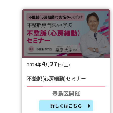
4
27
2024年
月
日(土)
不整脈(心房細動)セミナー
豊島区開催
詳しくはこちら