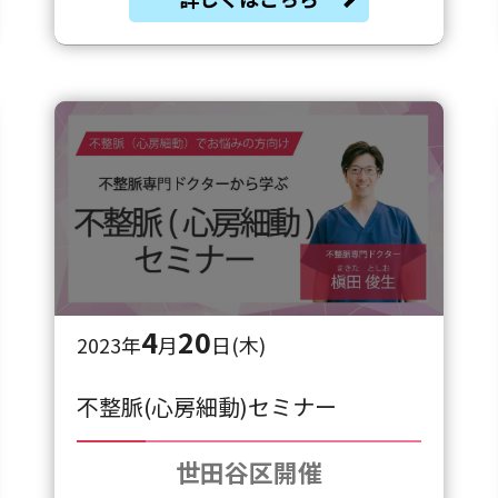
4
20
2023年
月
日(木)
不整脈(心房細動)セミナー
世田谷区開催