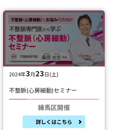
3
23
2024年
月
日(土)
不整脈(心房細動)セミナー
練馬区開催
詳しくはこちら