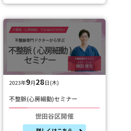
9
28
2023年
月
日(木)
不整脈(心房細動)セミナー
世田谷区開催
詳しくはこちら