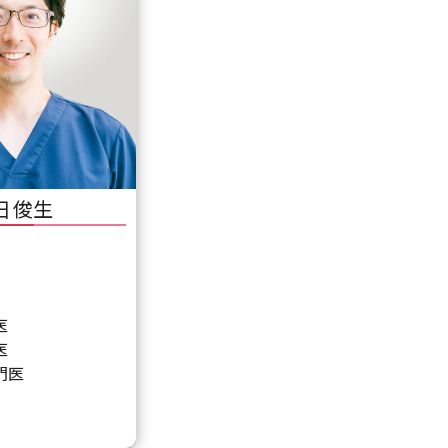
田 俊生
医
医
門医