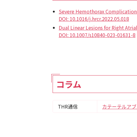
Severe Hemothorax Complications d
DOI: 10.1016/j.hrcr.2022.05.018
Dual Linear Lesions for Right Atria
DOI: 10.1007/s10840-023-01631-8
コラム
THR通信
カテーテルアブレ