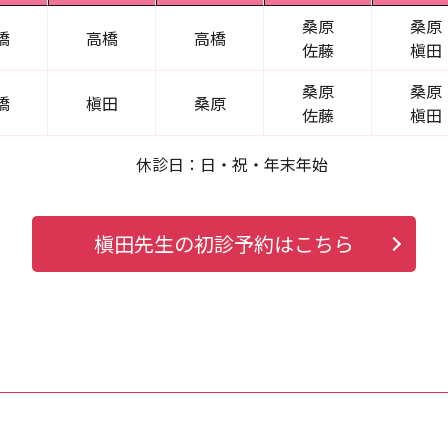
桑原
桑原
橋
高橋
高橋
佐藤
槇田
桑原
桑原
橋
槇田
桑原
佐藤
槇田
休診日：日・祝・年末年始
槇田先生の初診予約はこちら