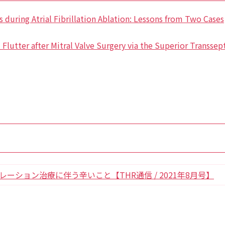
uring Atrial Fibrillation Ablation: Lessons from Two Cases
l Flutter after Mitral Valve Surgery via the Superior Transse
ーション治療に伴う辛いこと【THR通信 / 2021年8月号】