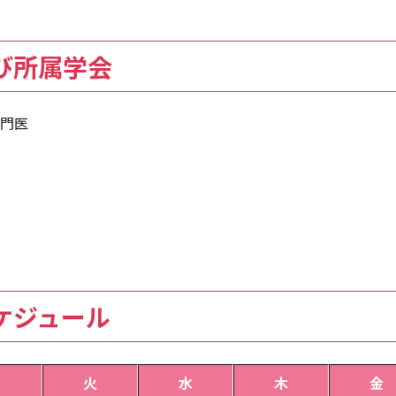
び所属学会
門医
ケジュール
月
火
水
木
金