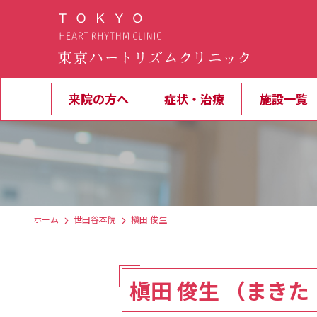
来院の方へ
症状・治療
施設一覧
ホーム
世田谷本院
槇田 俊生
槇田 俊生 （まきた